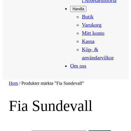
i Arbetarhistoria
Handla
Butik
Varukorg
Mitt konto
Kassa
Köp- &
användarvilkor
Om oss
Hem
/ Produkter märkta ”Fia Sundevall”
Fia Sundevall