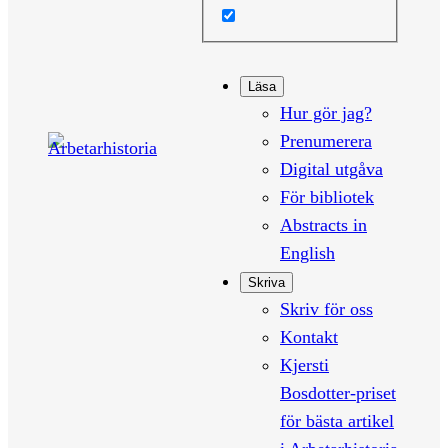
Läsa
Hur gör jag?
Prenumerera
Digital utgåva
För bibliotek
Abstracts in
English
Skriva
Skriv för oss
Kontakt
Kjersti
Bosdotter-priset
för bästa artikel