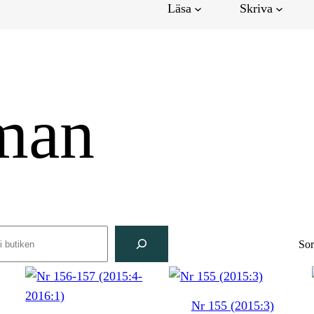
Läsa
Skriva
man
rch
Sor
Nr 155 (2015:3)