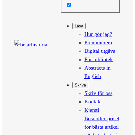
Läsa
Hur gör jag?
Prenumerera
Digital utgåva
För bibliotek
Abstracts in
English
Skriva
Skriv för oss
Kontakt
Kjersti
Bosdotter-priset
för bästa artikel