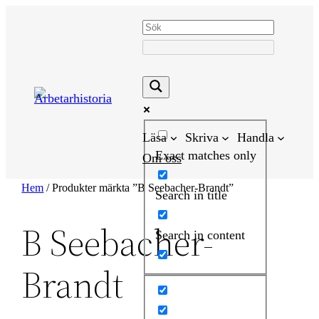
Hoppa
till
innehåll
Läsa
Skriva
Handla
Exact matches only
Om oss
Hem
/ Produkter märkta ”B Seebacher-Brandt”
Search in title
B Seebacher-
Search in content
Brandt