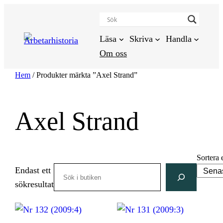
Hoppa
till
innehåll
Läsa
Skriva
Handla
Om oss
Hem
/ Produkter märkta ”Axel Strand”
Axel Strand
Sortera 
Search
Endast ett
sökresultat