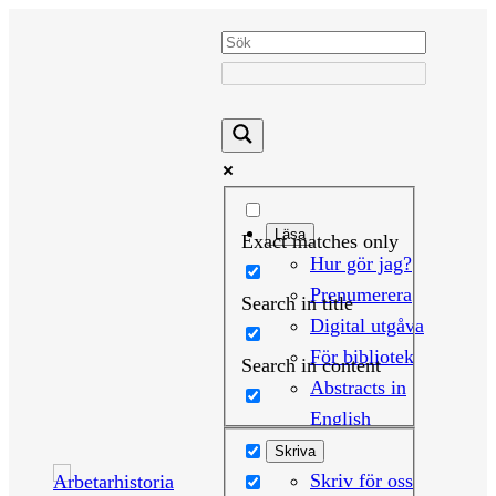
Hoppa
till
innehåll
Läsa
Exact matches only
Hur gör jag?
Prenumerera
Search in title
Digital utgåva
För bibliotek
Search in content
Abstracts in
English
Skriva
Skriv för oss