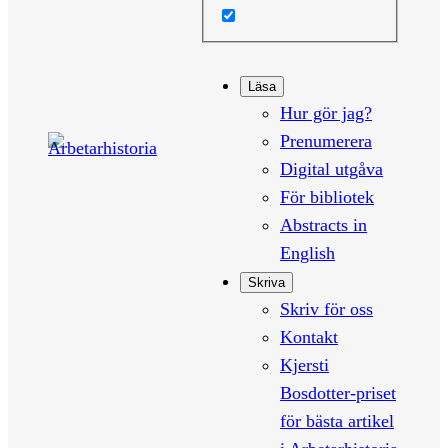
Läsa
Hur gör jag?
Prenumerera
Digital utgåva
För bibliotek
Abstracts in
English
Skriva
Skriv för oss
Kontakt
Kjersti
Bosdotter-priset
för bästa artikel