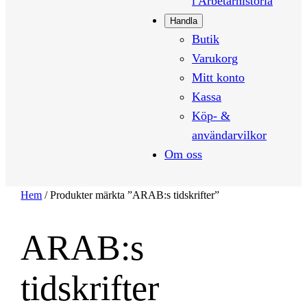
i Arbetarhistoria
Handla
Butik
Varukorg
Mitt konto
Kassa
Köp- &
användarvilkor
Om oss
Hem
/ Produkter märkta ”ARAB:s tidskrifter”
ARAB:s
tidskrifter