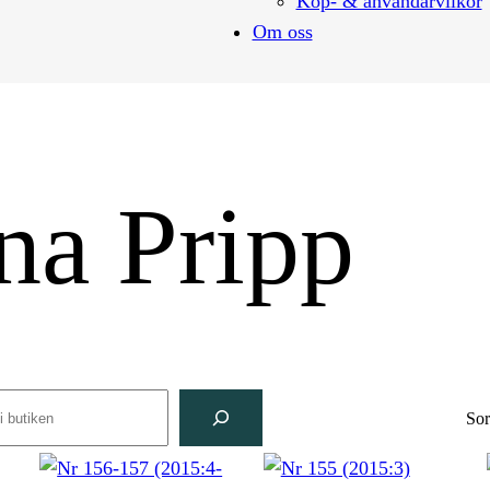
Köp- & användarvilkor
Om oss
na Pripp
rch
Sor