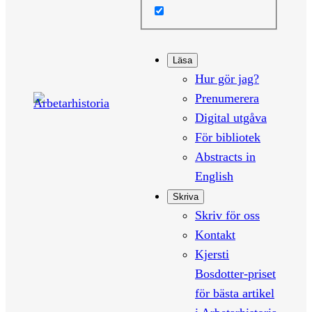
Läsa
Hur gör jag?
Prenumerera
Digital utgåva
För bibliotek
Abstracts in
English
Skriva
Skriv för oss
Kontakt
Kjersti
Bosdotter-priset
för bästa artikel