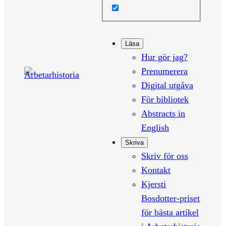
Läsa
Hur gör jag?
Prenumerera
Digital utgåva
För bibliotek
Abstracts in
English
Skriva
Skriv för oss
Kontakt
Kjersti
Bosdotter-priset
för bästa artikel