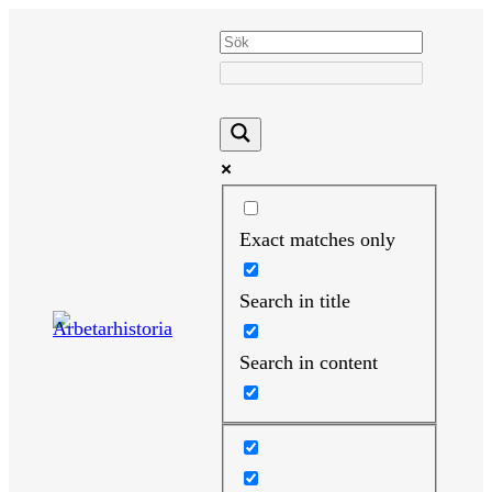
Hoppa
till
innehåll
Exact matches only
Search in title
Search in content