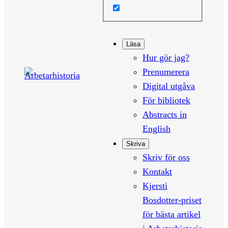
Läsa
Hur gör jag?
Prenumerera
Digital utgåva
För bibliotek
Abstracts in
English
Skriva
Skriv för oss
Kontakt
Kjersti
Bosdotter-priset
för bästa artikel