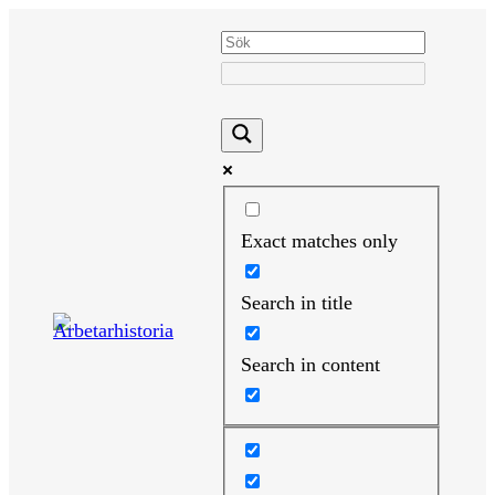
Hoppa
till
innehåll
Exact matches only
Search in title
Search in content