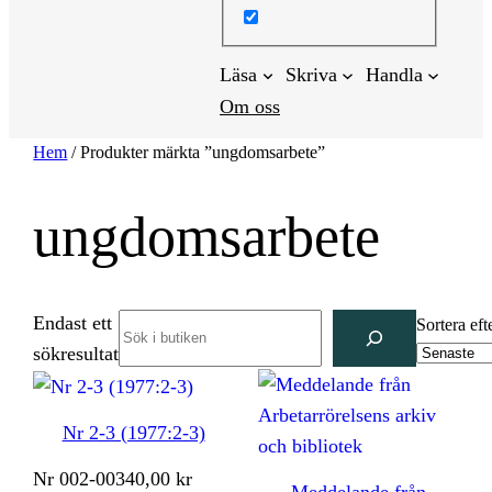
Läsa
Skriva
Handla
Om oss
Hem
/ Produkter märkta ”ungdomsarbete”
ungdomsarbete
Endast ett
Search
Sortera eft
sökresultat
Nr 2-3 (1977:2-3)
Nr
002-003
40,00
kr
Meddelande från