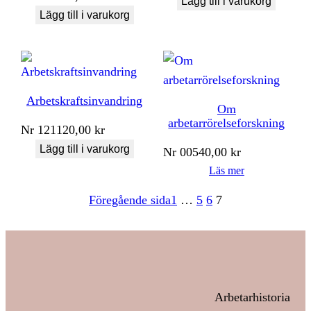
Lägg till i varukorg
Lägg till i varukorg
Arbetskraftsinvandring
Om
arbetarrörelseforskning
Nr
121
120,00
kr
Lägg till i varukorg
Nr
005
40,00
kr
Läs mer
Föregående sida
1
…
5
6
7
Arbetarhistoria