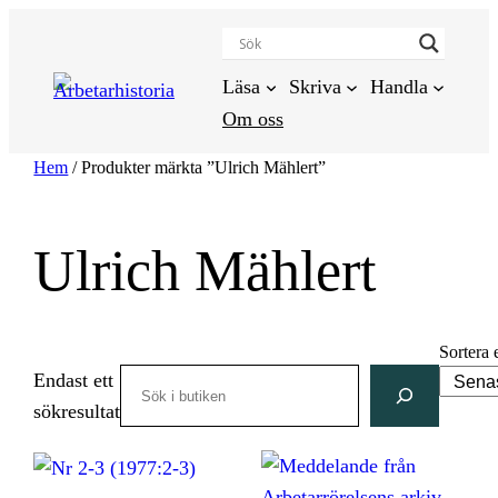
Hoppa
till
innehåll
Läsa
Skriva
Handla
Om oss
Hem
/ Produkter märkta ”Ulrich Mählert”
Ulrich Mählert
Sortera 
Search
Endast ett
sökresultat