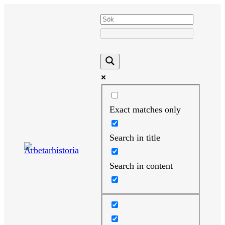
Hoppa
till
innehåll
Exact matches only
Search in title
Search in content