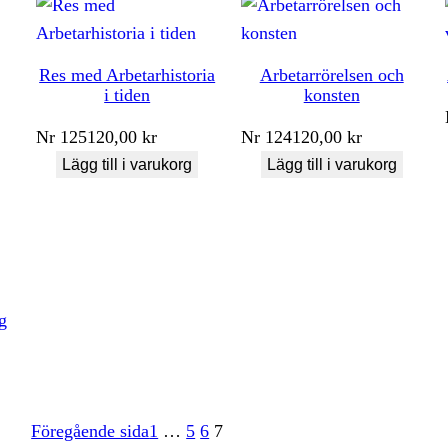
Res med Arbetarhistoria
Arbetarrörelsen och
i tiden
konsten
Nr
125
120,00
kr
Nr
124
120,00
kr
Lägg till i varukorg
Lägg till i varukorg
g
Föregående sida
1
…
5
6
7