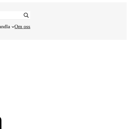
andla
Om oss
n