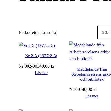
Search
Endast ett sökresultat
Nr 2-3 (1977:2-3)
Nr
002-003
40,00
kr
Meddelande från
Läs mer
Arbetarrörelsens arki
och bibliotek
Nr
001
40,00
kr
Läs mer