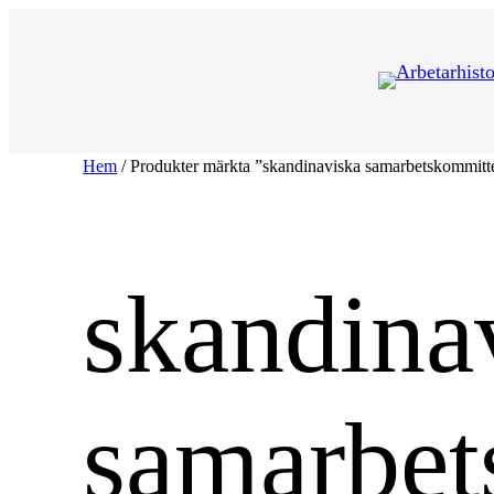
Hoppa
till
innehåll
Hem
/ Produkter märkta ”skandinaviska samarbetskommitt
skandina
samarbet