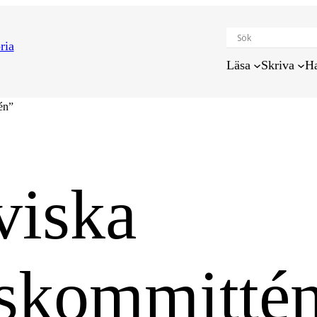
Läsa
Skriva
H
én”
viska
skommitté