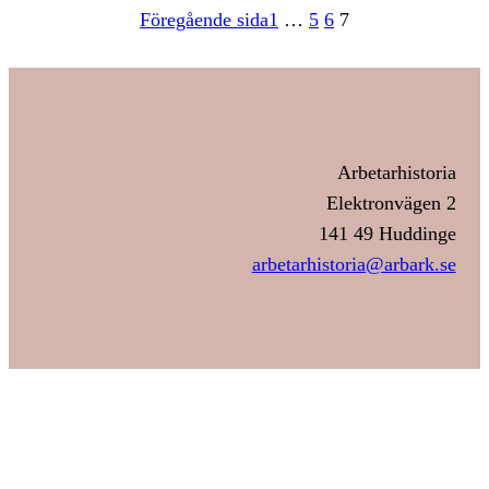
Föregående sida
1
…
5
6
7
Arbetarhistoria
Elektronvägen 2
141 49 Huddinge
arbetarhistoria@arbark.se