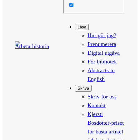
Läsa
Hur gör jag?
Prenumerera
Digital utgåva
För bibliotek
Abstracts in
English
Skriva
Skriv för oss
Kontakt
Kjersti
Bosdotter-priset
för bästa artikel