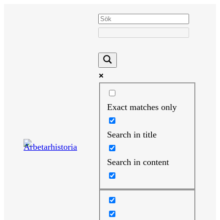
Hoppa
till
innehåll
Exact matches only
Search in title
Search in content