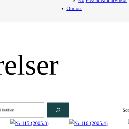
Köp- & användarvilkor
Om oss
relser
rch
Sor