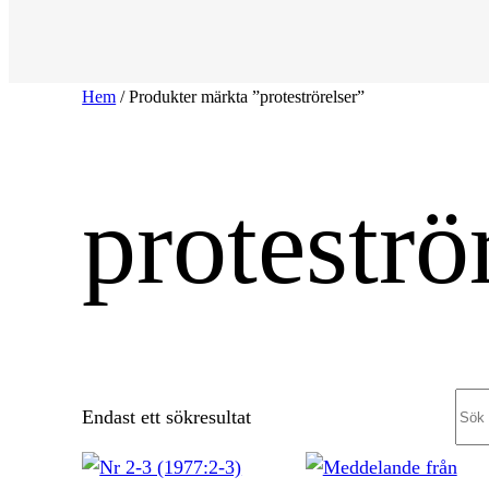
Hem
/ Produkter märkta ”proteströrelser”
proteströ
Sea
Endast ett sökresultat