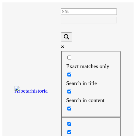
Hoppa
till
innehåll
Exact matches only
Search in title
Search in content