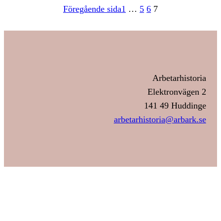
Föregående sida
1
…
5
6
7
Arbetarhistoria
Elektronvägen 2
141 49 Huddinge
arbetarhistoria@arbark.se