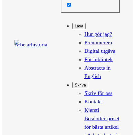
Läsa
Hur gör jag?
Prenumerera
Digital utgåva
För bibliotek
Abstracts in
English
Skriva
Skriv för oss
Kontakt
Kjersti
Bosdotter-priset
för bästa artikel