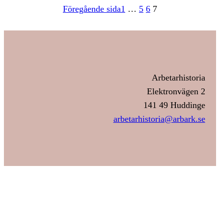
Föregående sida
1
…
5
6
7
Arbetarhistoria
Elektronvägen 2
141 49 Huddinge
arbetarhistoria@arbark.se