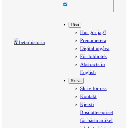
Läsa
Hur gör jag?
Prenumerera
Digital utgåva
För bibliotek
Abstracts in
English
Skriva
Skriv för oss
Kontakt
Kjersti
Bosdotter-priset
för bästa artikel