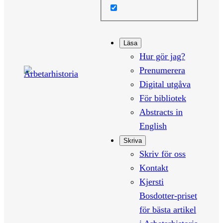
Läsa
Hur gör jag?
Prenumerera
Digital utgåva
För bibliotek
Abstracts in
English
Skriva
Skriv för oss
Kontakt
Kjersti
Bosdotter-priset
för bästa artikel