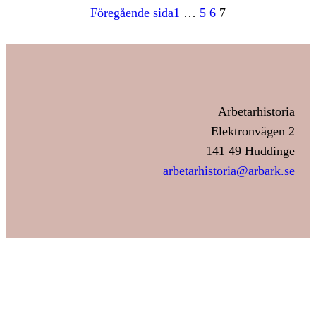
Föregående sida
1
…
5
6
7
Arbetarhistoria
Elektronvägen 2
141 49 Huddinge
arbetarhistoria@arbark.se