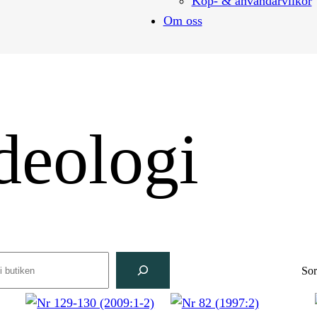
Köp- & användarvilkor
Om oss
ideologi
rch
Sor