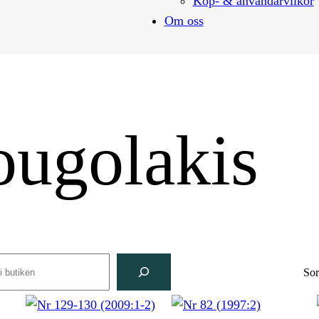
Köp- & användarvilkor
Om oss
ougolakis
rch
Sor