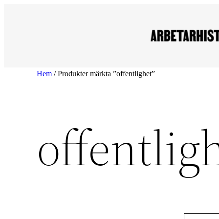
Hoppa
till
innehåll
Hem
/ Produkter märkta ”offentlighet”
offentlig