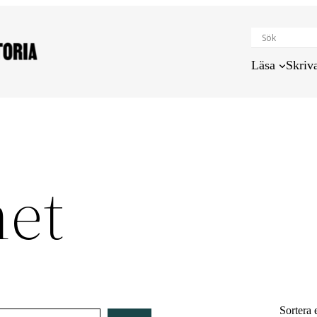
Läsa
Skriv
het
Sortera 