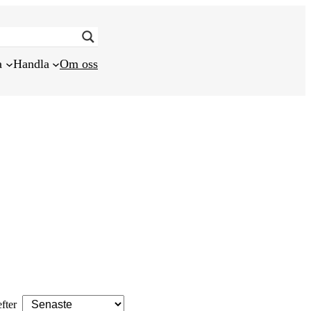
a
Handla
Om oss
efter