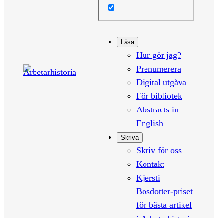
Läsa
Hur gör jag?
Prenumerera
Digital utgåva
För bibliotek
Abstracts in
English
Skriva
Skriv för oss
Kontakt
Kjersti
Bosdotter-priset
för bästa artikel