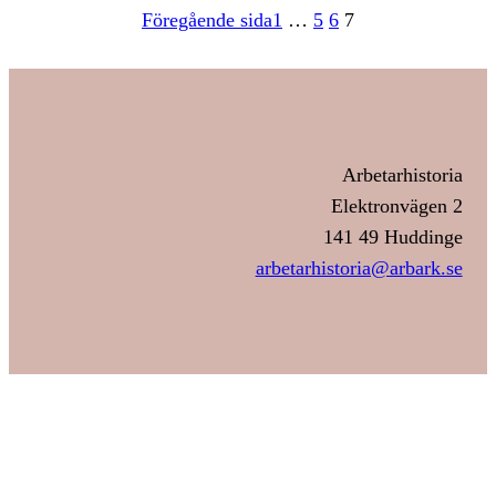
Föregående sida
1
…
5
6
7
Arbetarhistoria
Elektronvägen 2
141 49 Huddinge
arbetarhistoria@arbark.se