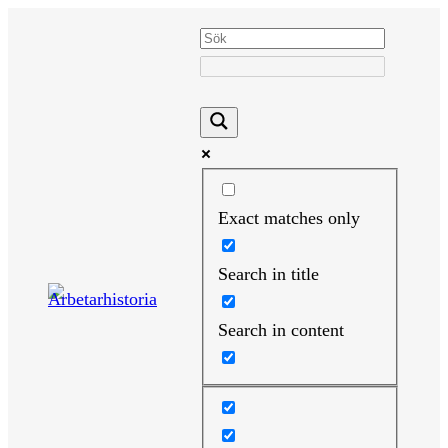
Hoppa
till
innehåll
Exact matches only
Search in title
Search in content