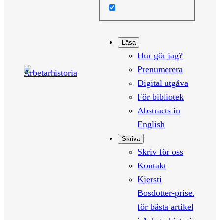
Läsa
Hur gör jag?
Prenumerera
Digital utgåva
För bibliotek
Abstracts in
English
Skriva
Skriv för oss
Kontakt
Kjersti
Bosdotter-priset
för bästa artikel