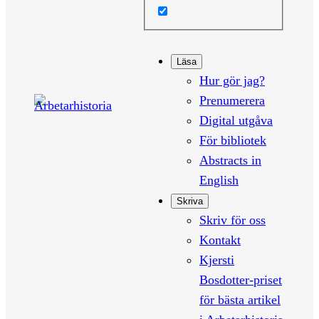
Läsa
Hur gör jag?
Prenumerera
Digital utgåva
För bibliotek
Abstracts in
English
Skriva
Skriv för oss
Kontakt
Kjersti
Bosdotter-priset
för bästa artikel