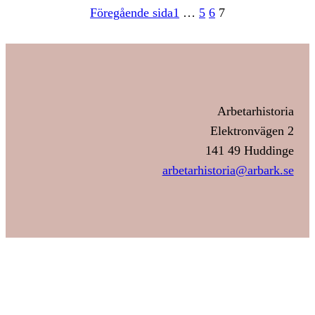
Föregående sida
1
…
5
6
7
Arbetarhistoria
Elektronvägen 2
141 49 Huddinge
arbetarhistoria@arbark.se