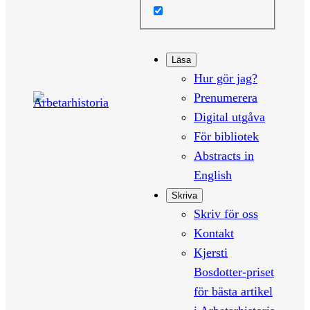
Läsa
Hur gör jag?
Prenumerera
Digital utgåva
För bibliotek
Abstracts in
English
Skriva
Skriv för oss
Kontakt
Kjersti
Bosdotter-priset
för bästa artikel