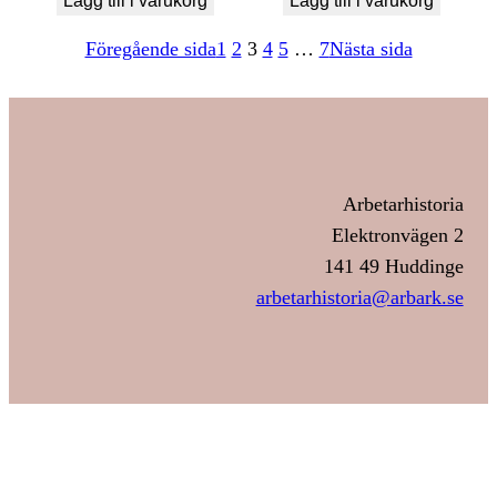
Lägg till i varukorg
Lägg till i varukorg
Föregående sida
1
2
3
4
5
…
7
Nästa sida
Arbetarhistoria
Elektronvägen 2
141 49 Huddinge
arbetarhistoria@arbark.se