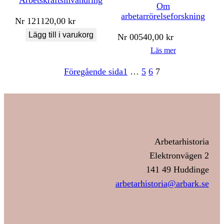
Arbetskraftsinvandring
Om
arbetarrörelseforskning
Nr
121
120,00
kr
Lägg till i varukorg
Nr
005
40,00
kr
Läs mer
Föregående sida
1
…
5
6
7
Arbetarhistoria
Elektronvägen 2
141 49 Huddinge
arbetarhistoria@arbark.se