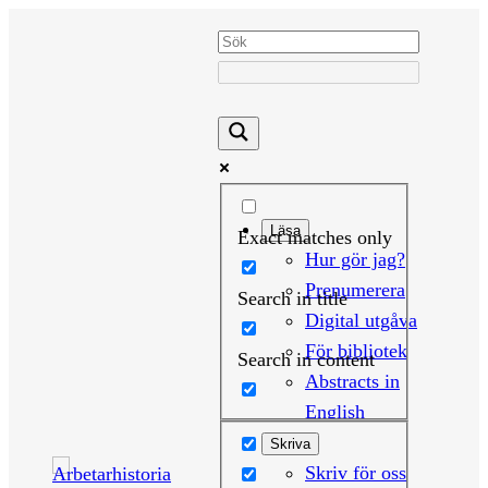
Hoppa
till
innehåll
Läsa
Exact matches only
Hur gör jag?
Prenumerera
Search in title
Digital utgåva
För bibliotek
Search in content
Abstracts in
English
Skriva
Skriv för oss