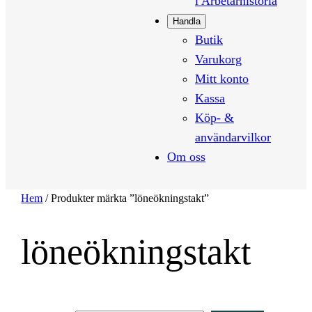
i Arbetarhistoria
Handla
Butik
Varukorg
Mitt konto
Kassa
Köp- &
användarvilkor
Om oss
Hem
/ Produkter märkta ”löneökningstakt”
löneökningstakt