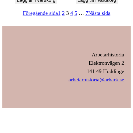
Lägg till i varukorg
Lägg till i varukorg
Föregående sida
1
2
3
4
5
…
7
Nästa sida
Arbetarhistoria
Elektronvägen 2
141 49 Huddinge
arbetarhistoria@arbark.se