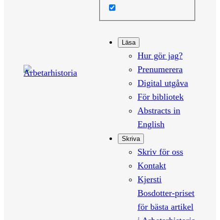
Läsa
Hur gör jag?
Prenumerera
Digital utgåva
För bibliotek
Abstracts in
English
Skriva
Skriv för oss
Kontakt
Kjersti
Bosdotter-priset
för bästa artikel