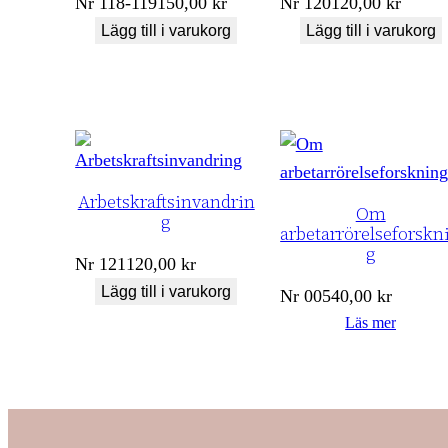
Nr
118-119
150,00
kr
Nr
120
120,00
kr
Lägg till i varukorg
Lägg till i varukorg
Arbetskraftsinvandrin
Om
g
arbetarrörelseforskn
g
Nr
121
120,00
kr
Lägg till i varukorg
Nr
005
40,00
kr
Läs mer