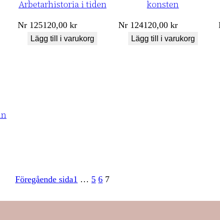
Arbetarhistoria i tiden
konsten
Nr
125
120,00
kr
Nr
124
120,00
kr
Lägg till i varukorg
Lägg till i varukorg
in
Föregående sida
1
…
5
6
7