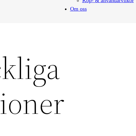
Köp- & användarvilkor
Om oss
ckliga
tioner