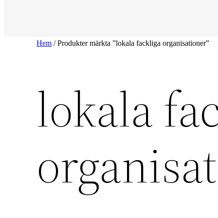
Hem
/ Produkter märkta ”lokala fackliga organisationer”
lokala fa
organisa