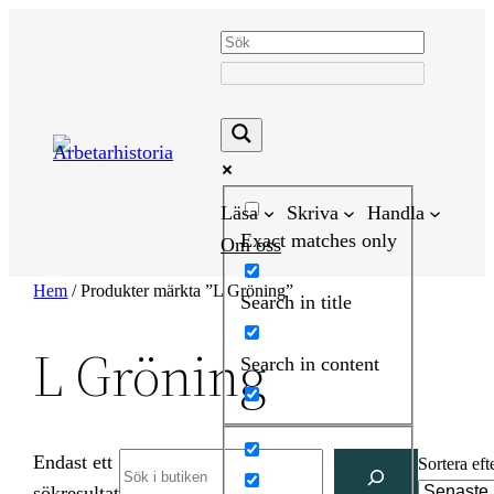
Hoppa
till
innehåll
Läsa
Skriva
Handla
Exact matches only
Om oss
Hem
/ Produkter märkta ”L Gröning”
Search in title
L Gröning
Search in content
Endast ett
Search
Sortera eft
sökresultat