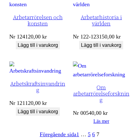
Arbetarrörelsen och
Arbetarhistoria i
konsten
världen
Nr
124
120,00
kr
Nr
122-123
150,00
kr
Lägg till i varukorg
Lägg till i varukorg
Arbetskraftsinvandrin
Om
g
arbetarrörelseforsknin
g
Nr
121
120,00
kr
Lägg till i varukorg
Nr
005
40,00
kr
Läs mer
Föregående sida
1
…
5
6
7