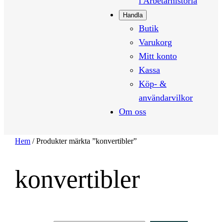
i Arbetarhistoria
Handla
Butik
Varukorg
Mitt konto
Kassa
Köp- &
användarvilkor
Om oss
Hem
/ Produkter märkta ”konvertibler”
konvertibler