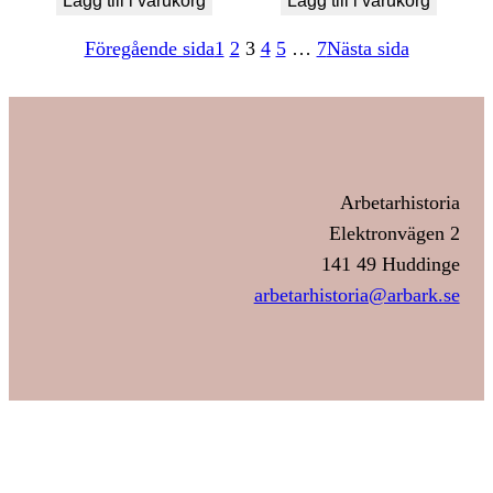
Lägg till i varukorg
Lägg till i varukorg
Föregående sida
1
2
3
4
5
…
7
Nästa sida
Arbetarhistoria
Elektronvägen 2
141 49 Huddinge
arbetarhistoria@arbark.se