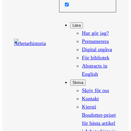
Läsa
Hur gör jag?
Prenumerera
Digital utgåva
För bibliotek
Abstracts in
English
Skriva
Skriv för oss
Kontakt
Kjersti
Bosdotter-priset
för bästa artikel