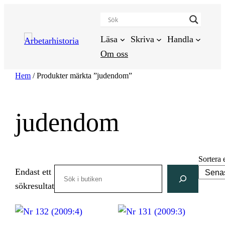
Hoppa
till
innehåll
Läsa
Skriva
Handla
Om oss
Hem
/ Produkter märkta ”judendom”
judendom
Sortera 
Search
Endast ett
sökresultat