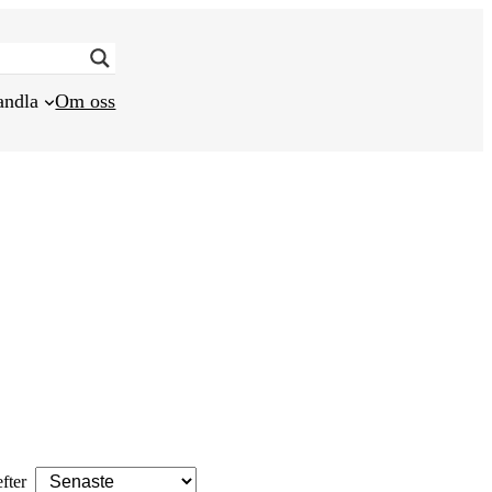
andla
Om oss
efter