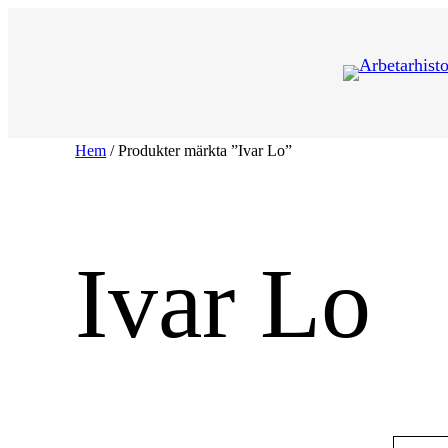
Hoppa
till
innehåll
Hem
/ Produkter märkta ”Ivar Lo”
Ivar Lo