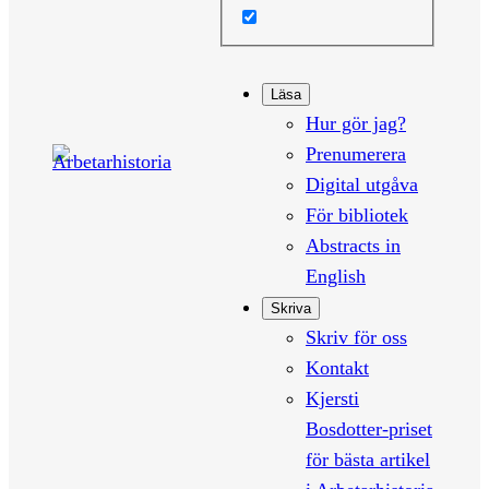
Läsa
Hur gör jag?
Prenumerera
Digital utgåva
För bibliotek
Abstracts in
English
Skriva
Skriv för oss
Kontakt
Kjersti
Bosdotter-priset
för bästa artikel