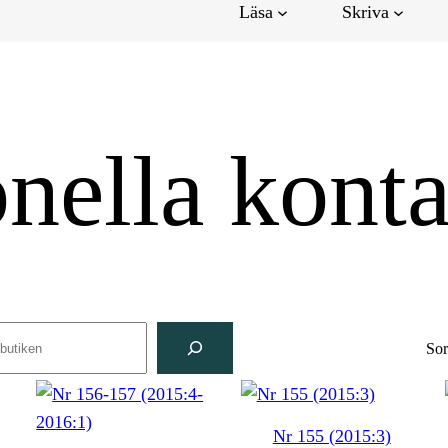
Läsa
Skriva
onella kont
ch
Sor
Nr 155 (2015:3)