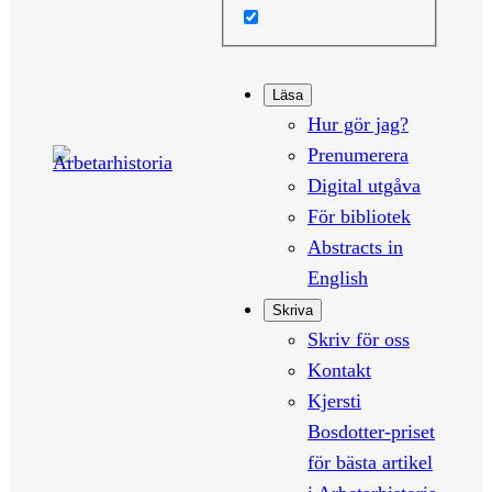
Läsa
Hur gör jag?
Prenumerera
Digital utgåva
För bibliotek
Abstracts in
English
Skriva
Skriv för oss
Kontakt
Kjersti
Bosdotter-priset
för bästa artikel