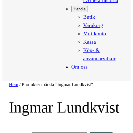
i Arbetarhistoria
Handla
Butik
Varukorg
Mitt konto
Kassa
Köp- &
användarvilkor
Om oss
Hem
/ Produkter märkta ”Ingmar Lundkvist”
Ingmar Lundkvist