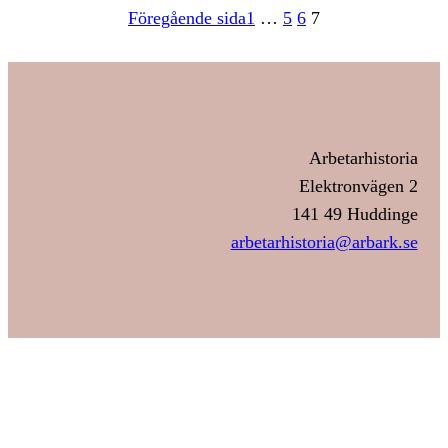
Föregående sida
1
…
5
6
7
Arbetarhistoria
Elektronvägen 2
141 49 Huddinge
arbetarhistoria@arbark.se