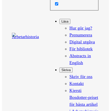
Läsa
Hur gör jag?
Prenumerera
Digital utgåva
För bibliotek
Abstracts in
English
Skriva
Skriv för oss
Kontakt
Kjersti
Bosdotter-priset
för bästa artikel