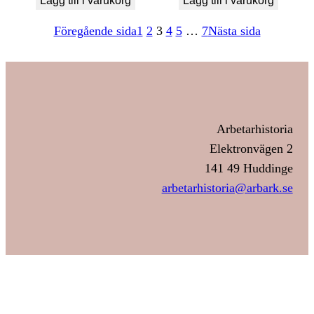
Lägg till i varukorg
Lägg till i varukorg
Föregående sida
1
2
3
4
5
…
7
Nästa sida
Arbetarhistoria
Elektronvägen 2
141 49 Huddinge
arbetarhistoria@arbark.se