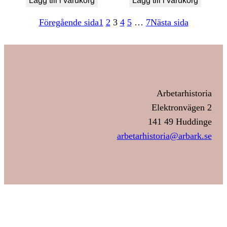
Lägg till i varukorg
Lägg till i varukorg
Föregående sida
1
2
3
4
5
…
7
Nästa sida
Arbetarhistoria
Elektronvägen 2
141 49 Huddinge
arbetarhistoria@arbark.se