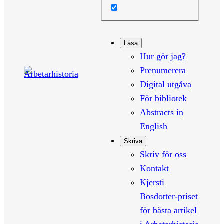
Läsa
Hur gör jag?
Prenumerera
Digital utgåva
För bibliotek
Abstracts in
English
Skriva
Skriv för oss
Kontakt
Kjersti
Bosdotter-priset
för bästa artikel