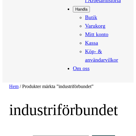
i Arbetarhistoria
Handla
Butik
Varukorg
Mitt konto
Kassa
Köp- &
användarvilkor
Om oss
Hem
/ Produkter märkta ”industriförbundet”
industriförbundet