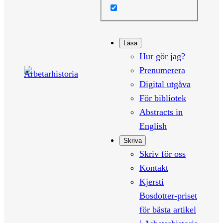
Läsa
Hur gör jag?
Prenumerera
Digital utgåva
För bibliotek
Abstracts in
English
Skriva
Skriv för oss
Kontakt
Kjersti
Bosdotter-priset
för bästa artikel