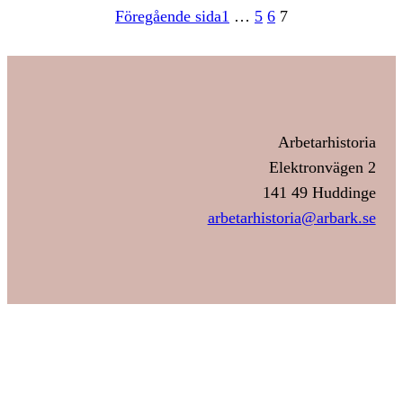
Föregående sida
1
…
5
6
7
Arbetarhistoria
Elektronvägen 2
141 49 Huddinge
arbetarhistoria@arbark.se