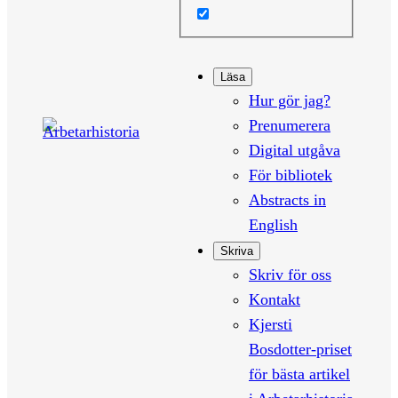
Läsa
Hur gör jag?
Prenumerera
Digital utgåva
För bibliotek
Abstracts in
English
Skriva
Skriv för oss
Kontakt
Kjersti
Bosdotter-priset
för bästa artikel