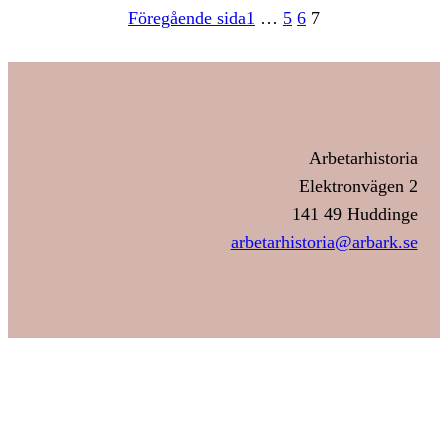
Föregående sida
1
…
5
6
7
Arbetarhistoria
Elektronvägen 2
141 49 Huddinge
arbetarhistoria@arbark.se