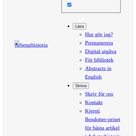
Läsa
Hur gör jag?
Prenumerera
Digital utgåva
För bibliotek
Abstracts in
English
Skriva
Skriv för oss
Kontakt
Kjersti
Bosdotter-priset
för bästa artikel