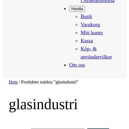
i Arbetarhistoria
Handla
Butik
Varukorg
Mitt konto
Kassa
Köp- &
användarvilkor
Om oss
Hem
/ Produkter märkta ”glasindustri”
glasindustri