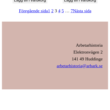
Lägg till i varukorg
Lägg till i varukorg
Föregående sida
1
2
3
4
5
…
7
Nästa sida
Arbetarhistoria
Elektronvägen 2
141 49 Huddinge
arbetarhistoria@arbark.se