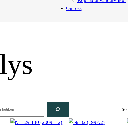
Köp- & användarvilkor
Om oss
lys
rch
Sor