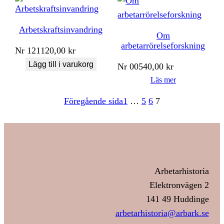
Arbetskraftsinvandring
Om
arbetarrörelseforskning
Nr
121
120,00
kr
Lägg till i varukorg
Nr
005
40,00
kr
Läs mer
Föregående sida
1
…
5
6
7
Arbetarhistoria
Elektronvägen 2
141 49 Huddinge
arbetarhistoria@arbark.se