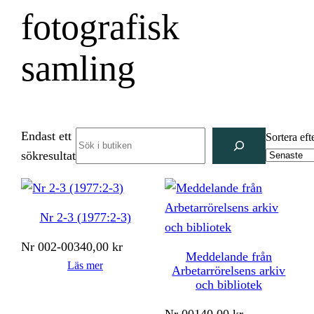
fotografisk
samling
Endast ett
Search
Sortera eft
sökresultat
Nr 2-3 (1977:2-3)
Nr
002-003
40,00
kr
Meddelande från
Läs mer
Arbetarrörelsens arkiv
och bibliotek
Nr
001
40,00
kr