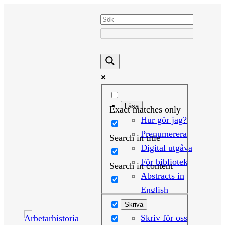
Hoppa
till
innehåll
Läsa
Exact matches only
Hur gör jag?
Prenumerera
Search in title
Digital utgåva
För bibliotek
Search in content
Abstracts in
English
Skriva
Skriv för oss