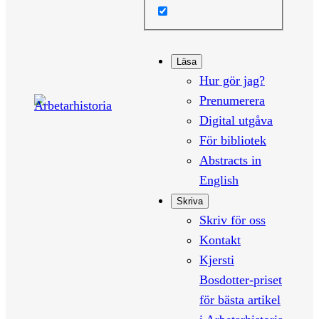
Läsa
Hur gör jag?
Prenumerera
Digital utgåva
För bibliotek
Abstracts in
English
Skriva
Skriv för oss
Kontakt
Kjersti
Bosdotter-priset
för bästa artikel