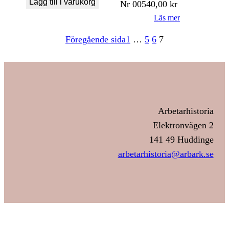
Lägg till i varukorg
Nr
005
40,00
kr
Läs mer
Föregående sida
1
…
5
6
7
Arbetarhistoria
Elektronvägen 2
141 49 Huddinge
arbetarhistoria@arbark.se