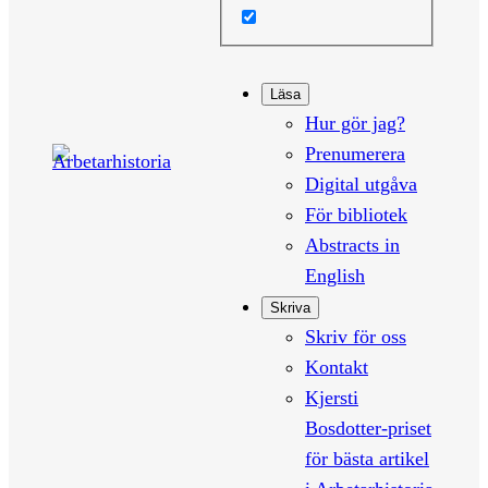
Läsa
Hur gör jag?
Prenumerera
Digital utgåva
För bibliotek
Abstracts in
English
Skriva
Skriv för oss
Kontakt
Kjersti
Bosdotter-priset
för bästa artikel