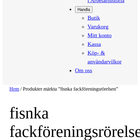
i Arbetarhistoria
Handla
Butik
Varukorg
Mitt konto
Kassa
Köp- &
användarvilkor
Om oss
Hem
/ Produkter märkta ”fisnka fackföreningsrörelsen”
fisnka
fackföreningsrörels